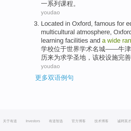
一系列
课程
。
youdao
Located in
Oxford
,
famous
for
ed
multicultural
atmosphere
, Oxfo
learning
facilities
and
a
wide
ra
学校
位于
世界学术
名城
——
牛津
历来
为
求学圣地，
该校
设施完善
youdao
更多双语例句
关于有道
Investors
有道智选
官方博客
技术博客
诚聘英