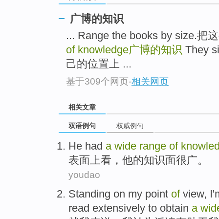
广博的知识
... Range the books by s
of knowledge
广博的知识
They s
己的位置上 ...
基于309个网页
-
相关网页
相关文章
双语例句
权威例句
He
had
a
wide
range
of
knowle
表面
上看，
他
的
知识面
很
广。
youdao
Standing
on
my
point
of
view,
I
read extensively to
obtain
a
wi