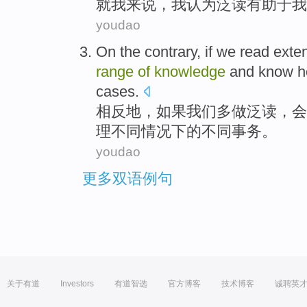
就
我
来说，
我
认为泛读有助于
我
youdao
On the
contrary
,
if
we
read exten
range
of
knowledge
and know
h
cases
.
相反地
，
如果
我们
多
做
泛读
，
会
理
不同情况下的不同
事务
。
youdao
更多双语例句
关于有道
Investors
有道智选
官方博客
技术博客
诚聘英