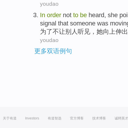
youdao
In
order
not
to
be
heard
, she po
signal that
someone
was movin
为了
不
让
别人
听见，
她
向上
伸出
youdao
更多双语例句
关于有道
Investors
有道智选
官方博客
技术博客
诚聘英