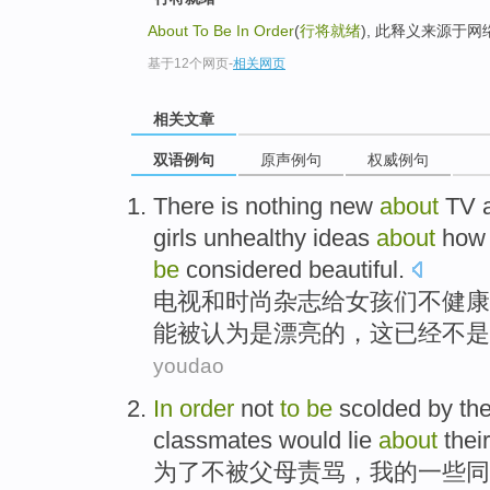
About To Be In Order
(
行将就绪
), 此释义来源于
基于12个网页
-
相关网页
相关文章
双语例句
原声例句
权威例句
There
is nothing
new
about
TV
girls
unhealthy
ideas
about
how
be
considered
beautiful
.
电视
和
时尚
杂志
给
女孩们
不健康
能
被
认为是
漂亮的，
这
已经
不是
youdao
In
order
not
to
be
scolded
by
the
classmates would
lie
about
their
为了
不
被
父母
责骂
，
我
的
一些
同