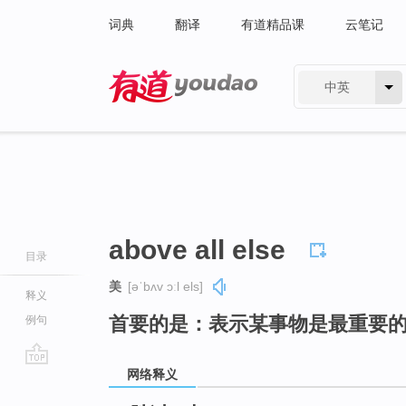
词典
翻译
有道精品课
云笔记
中英
有道 - 网易旗下搜索
above all else
目录
美
[əˈbʌv ɔːl els]
释义
首要的是：表示某事物是最重要
例句
网络释义
go
top