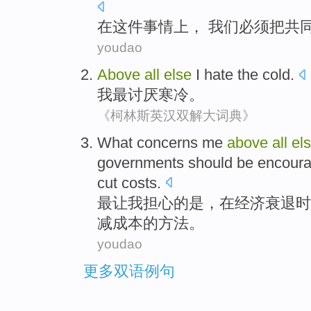
在
这件
事情上
，
我们
必须
把
共
youdao
Above
all
else
I
hate
the cold
.
我
最讨厌
寒冷
。
《柯林斯英汉双解大词典》
What concerns
me
above
all
el
governments
should be
encoura
cut
costs
.
最
让
我
担心的
是
，
在
经济
衰退时
减成本的
方法
。
youdao
更多双语例句