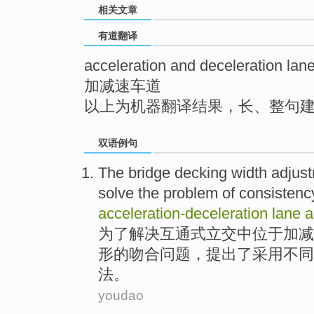
相关文章
top
有道翻译
acceleration and deceleration lan
加减速车道
以上为机器翻译结果，长、整句
双语例句
The
bridge
decking
width
adjus
solve
the
problem
of
consistenc
acceleration-
deceleration
lane
a
为了
解决
互通式立交中
位于
加减
形
的
吻合
问题
，
提出
了采用不同
法。
youdao