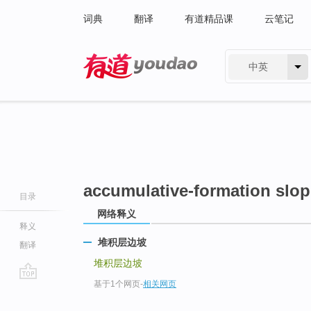
词典
翻译
有道精品课
云笔记
中英
有道 - 网易旗下搜索
accumulative-formation slop
目录
网络释义
释义
堆积层边坡
翻译
堆积层边坡
基于1个网页
-
相关网页
go
top