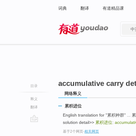
词典
翻译
有道精品课
中
有道 - 网易旗下搜索
accumulative carry det
目录
网络释义
释义
累积进位
翻译
English translation for "累积种群" ... 
solution detail>>
累积进位
:
accumulativ
go
基于2个网页
-
相关网页
top