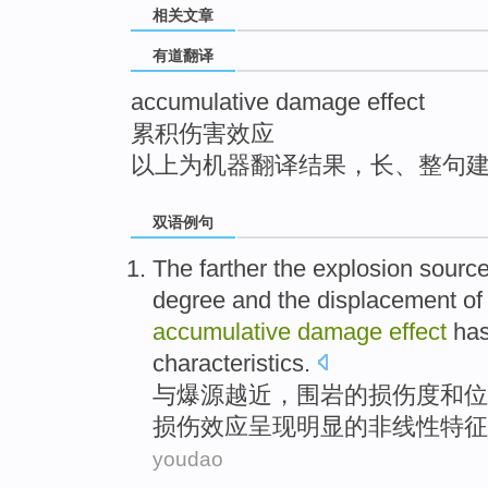
相关文章
top
有道翻译
accumulative damage effect
累积伤害效应
以上为机器翻译结果，长、整句
双语例句
The
farther
the
explosion
sourc
degree
and
the
displacement
of
accumulative
damage
effect
has
characteristics
.
与
爆
源
越近，
围岩
的
损伤度
和
位
损伤
效应
呈现
明显
的
非线性
特征
youdao