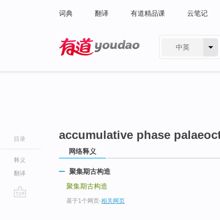
词典
翻译
有道精品课
云笔记
中英
有道 - 网易旗下搜索
accumulative phase palaeoct
目录
网络释义
释义
聚集期古构造
翻译
聚集期古构造
基于1个网页
-
相关网页
go
top