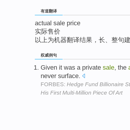
top
有道翻译
actual sale price
实际售价
以上为机器翻译结果，长、整句
权威例句
Given it was a private
sale
, the
never surface.
FORBES:
Hedge Fund Billionaire S
His First Multi-Million Piece Of Art