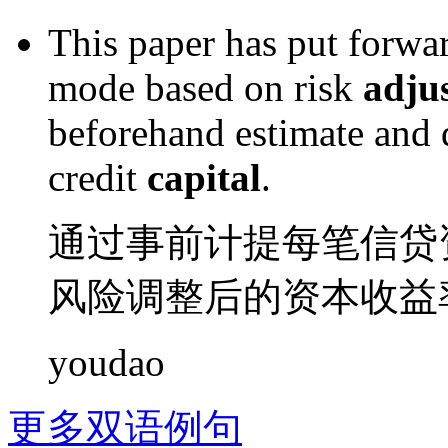
This paper has put
forwa
mode
based on
risk
adju
beforehand
estimate and
credit
capital
.
通过
事前
计提
每
笔
信贷
风险
调整后
的
资本
收益
youdao
更多双语例句