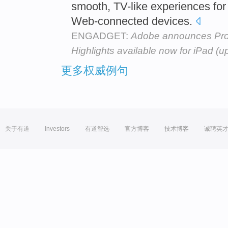
smooth, TV-like experiences for
Web-connected devices.
ENGADGET:
Adobe announces Proj
Highlights available now for iPad (u
更多权威例句
关于有道
Investors
有道智选
官方博客
技术博客
诚聘英