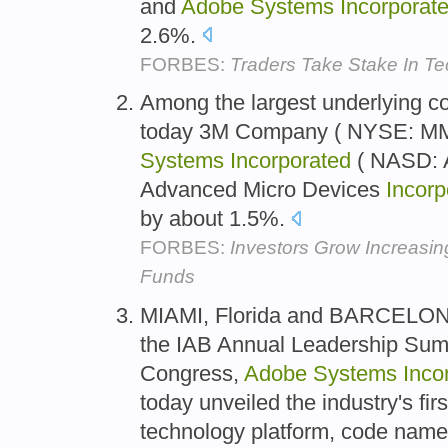
and
Adobe
Systems
Incorporat
2.6%.
FORBES:
Traders Take Stake In T
Among the largest underlying c
today 3M Company ( NYSE: MM
Systems
Incorporated
( NASD: A
Advanced Micro Devices
Incorp
by about 1.5%.
FORBES:
Investors Grow Increasing
Funds
MIAMI, Florida and BARCELONA,
the IAB Annual Leadership Sum
Congress,
Adobe
Systems
Inco
today unveiled the industry's firs
technology platform, code name