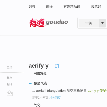
词典
翻译
有道精品课
云笔记
中英
有道 - 网易旗下搜索
aerify y
目录
网络释义
释义
使呈气态
翻译
... aerial l triangulation 航空三角测量
aerify y
使呈
基于1个网页
-
相关网页
go
top
气化