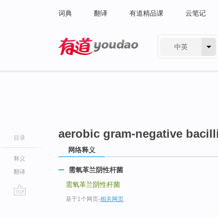
词典
翻译
有道精品课
云笔记
中英
有道 - 网易旗下搜索
aerobic gram-negative bacill
目录
网络释义
释义
需氧革兰阴性杆菌
翻译
需氧革兰阴性杆菌
基于1个网页
-
相关网页
go
top