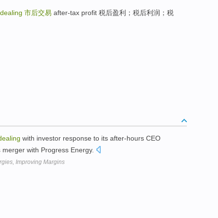
 dealing
市后交易
after-tax profit 税后盈利；税后利润；税
dealing
with investor response to its after-hours CEO
ts merger with Progress Energy.
gies, Improving Margins