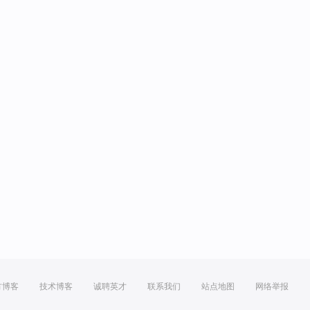
方博客
技术博客
诚聘英才
联系我们
站点地图
网络举报