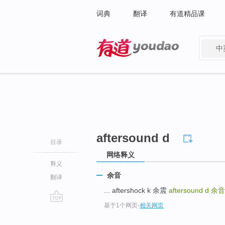
词典
翻译
有道精品课
中
有道 - 网易旗下搜索
aftersound d
目录
网络释义
释义
余音
翻译
... aftershock k 余震
aftersound d
余音
基于1个网页
-
相关网页
go
top