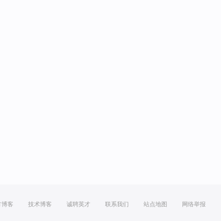
方博客
技术博客
诚聘英才
联系我们
站点地图
网络举报