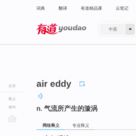
词典
翻译
有道精品课
云笔记
中英
有道 - 网易旗下搜索
air eddy
目录
释义
n. 气流所产生的漩涡
例句
网络释义
专业释义
go
top