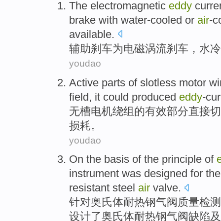
The
electromagnetic
eddy
curre
brake with
water-cooled
or
air
-c
available
.
辅助
刹车
为
电磁
涡流
刹车，
水冷
youdao
Active
parts
of
slotless
motor
wi
field
,
it
could
produced
eddy
-cur
无
槽
电机
绕组
的
有效
部分
直接
切
损耗
。
youdao
On the
basis
of the
principle
of
instrument
was designed
for th
resistant
steel
air
valve
.
针对奥
氏
体
耐热
钢气阀
质量
检测
设计
了
奥氏体耐热钢气阀缺陷及