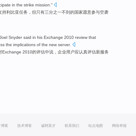
cipate in
the strike
mission
."
支持
利比亚
任务
，但只有
三分之一
不到
的国家
愿意
参与
空袭
Joel
Snyder
said
in
his Exchange
2010
review
that
ess
the implications
of
the
new
server
.
对
Exchange
2010的
评估
中说，
企业
用户
应
认真
评估
新
服务
方博客
技术博客
诚聘英才
联系我们
站点地图
网络举报