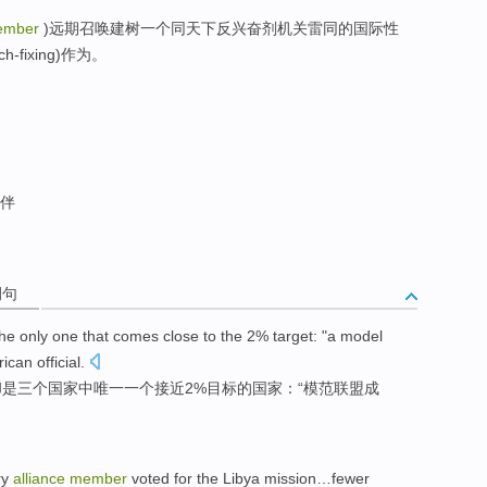
Member
)远期召唤建树一个同天下反兴奋剂机关雷同的国际性
fixing)作为。
伴
例句
the only
one that
comes close to
the 2%
target
: "
a
model
ican
official
.
却是三个国家中
唯一
一个
接近
2%
目标
的国家：“模范
联盟
成
ry
alliance
member
voted
for
the Libya
mission
…
fewer