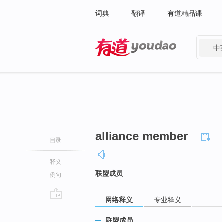
词典
翻译
有道精品课
中
有道 - 网易旗下搜索
alliance member
目录
释义
联盟成员
例句
网络释义
专业释义
go
top
联盟成员