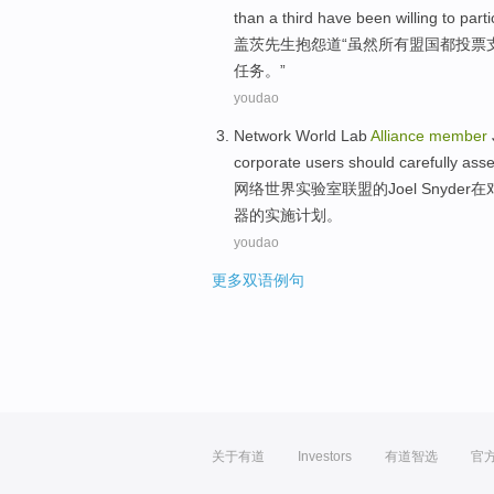
than
a third
have
been willing to
parti
盖茨
先生
抱怨
道“
虽然
所有
盟国
都
投票
任务。”
youdao
Network
World
Lab
Alliance
member
corporate
users
should
carefully
ass
网络
世界
实验室
联盟
的
Joel
Snyder
在
器
的实施计划。
youdao
更多双语例句
关于有道
Investors
有道智选
官