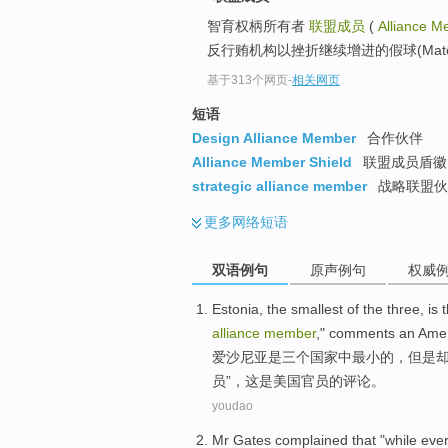
智育权柄所有者
联盟成员
(
Alliance 
反行贿机构以挫折继续增进的假球(Match-
基于313个网页
-
相关网页
短语
Design Alliance Member
合作伙伴
Alliance Member Shield
联盟成员盾徽
strategic alliance member
战略联盟伙
更多
网络短语
双语例句
原声例句
权威
Estonia
, the
smallest
of the
three
, is
alliance
member
,"
comments
an
Amer
爱沙尼亚
是
三
个国家中
最小
的
，但是
员
”，这是美国官员的评论。
youdao
Mr
Gates
complained that
"
while
eve