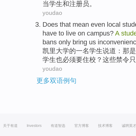
当
学生
和
注册员。
youdao
Does
that mean
even
local
stud
have
to
live on campus
?
A
stud
bans
only
bring
us
inconvenien
凯里
大学
的
一
名
学生
说道
：
那
是
学生
也
必须
要
住校？
这些
禁令
只
youdao
更多双语例句
关于有道
Investors
有道智选
官方博客
技术博客
诚聘英