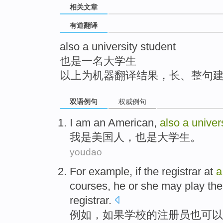
相关文章
top
有道翻译
also a university student
也是一名大学生
以上为机器翻译结果，长、整句
双语例句
权威例句
I
am
an American
,
also
a
univer
我
是
美国
人，
也是
大学生
。
youdao
For example
,
if
the
registrar
at
courses
,
he
or
she
may
play
the
registrar.
例如
，
如果
学校
的
注册
员
也
可以