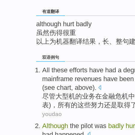
top
有道翻译
although hurt badly
虽然伤得很重
以上为机器翻译结果，长、整句
双语例句
All
these
efforts
have
had
a deg
mainframe revenues
have
been
(
see
chart
,
above
).
尽管
大型机
的
业务
在
金融
危机中
表)，
所有
的
这些
努力
还是
取得
youdao
Although
the pilot
was
badly
hur
had happened
.