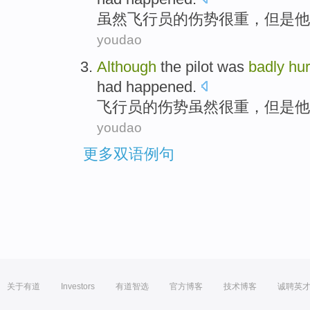
虽然
飞行员
的
伤势
很重，但是
他
youdao
Although
the
pilot
was
badly
hur
had happened
.
飞行员
的
伤势
虽然
很重，但是
他
youdao
更多双语例句
关于有道
Investors
有道智选
官方博客
技术博客
诚聘英