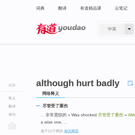
词典
翻译
有道精品课
云笔记
中英
有道 - 网易旗下搜索
although hurt badly
目录
网络释义
释义
尽管受了重伤
翻译
例句
... 非常震惊的 » Was shocked
尽管受了重伤
»
Alt
a wise one, ...
基于12个网页
-
相关网页
go