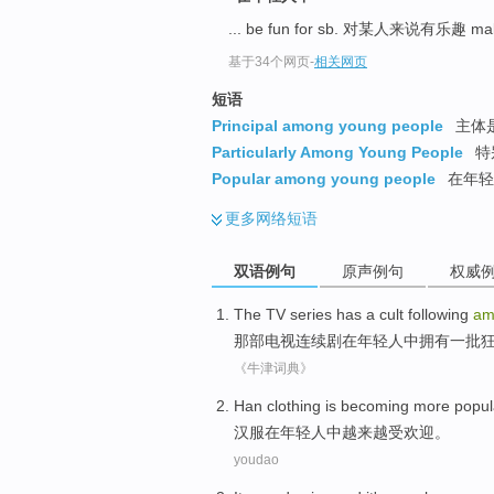
... be fun for sb. 对某人来说有乐趣 ma
基于34个网页
-
相关网页
短语
Principal among young people
主体
Particularly Among Young People
特
Popular among young people
在年轻
更多
网络短语
双语例句
原声例句
权威
The
TV
series
has
a
cult
following
am
那
部电视
连续剧
在
年轻人中
拥有
一
批
《牛津词典》
H
an clothing is becoming more popu
汉
服在年轻人中越来越受欢迎。
youdao