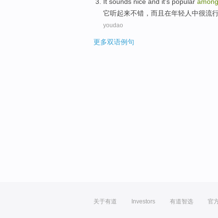
I
t sounds nice and it's popular
amon
它
听起来不错，而且在年轻人中很流
youdao
更多双语例句
关于有道
Investors
有道智选
官