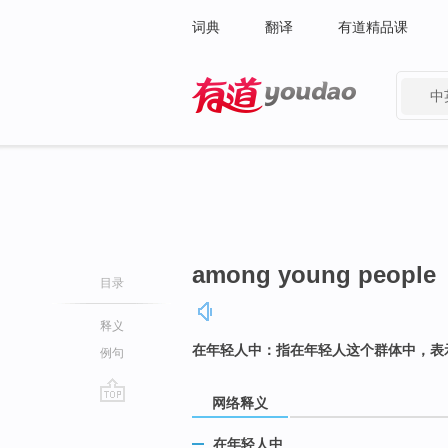
词典
翻译
有道精品课
中
有道 - 网易旗下搜索
among young people
目录
释义
在年轻人中：指在年轻人这个群体中，表
例句
网络释义
go
top
在年轻人中