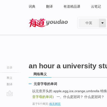
词典
翻译
有道精品课
云笔记
中英
有道 - 网易旗下搜索
an hour a university s
目录
网络释义
释义
元音字母的单词
翻译
以元音开头的 apple,egg,ice,orange,umbrella 特
音字母的单词
） 一、什么是冠词？ 什么是冠词？
go
基于6个网页
-
相关网页
top