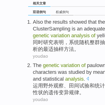
相关文章
双语例句
权威例句
Also
the results
showed that th
ClusterSampling
is
an adequate
genetic
variation
analysis
of
yell
同时
研究
表明，系统
随机
整群
抽
析
的
最
适
抽样
方法
。
youdao
The
genetic
variation
of
paulow
characters
was
studied
by
mea
and
statistical
analysis
.
运用
野外
观察
、
田间
试验
和
统计
性状
的
遗传
变异
规律。
youdao