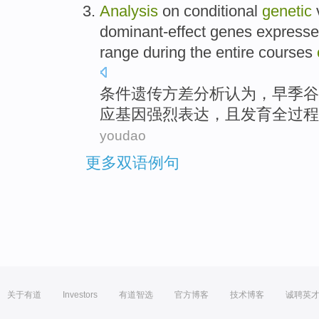
Analysis
on
conditional
genetic
dominant-effect
genes
express
range
during the
entire
courses
条件
遗传
方差
分析
认为，
早
季
谷
应
基因
强烈表达
，且发育全过程
youdao
更多双语例句
关于有道
Investors
有道智选
官方博客
技术博客
诚聘英