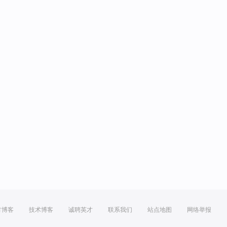
方博客
技术博客
诚聘英才
联系我们
站点地图
网络举报