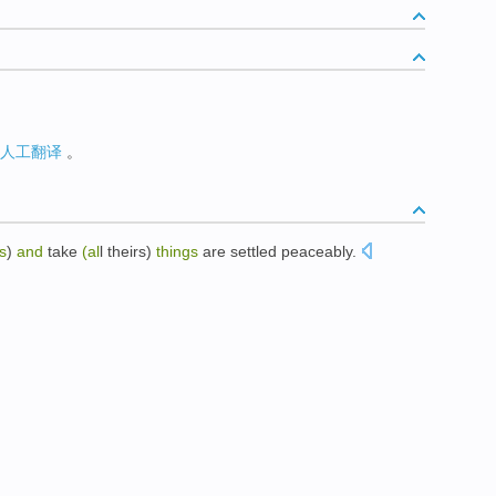
人工翻译
。
s
)
and
take
(al
l theirs)
things
are settled peaceably.