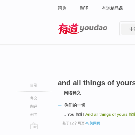
词典
翻译
有道精品课
中
有道 - 网易旗下搜索
and all things of your
目录
网络释义
释义
你们的一切
翻译
... You 你们
And all things of yours
你
例句
基于12个网页
-
相关网页
go