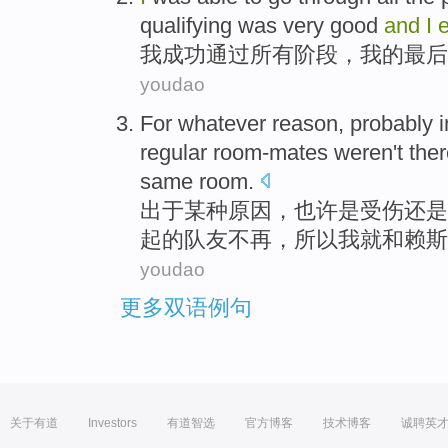
qualifying
was very
good
and
I
我
成功
通过
所有
阶段
，
我
的
最后
youdao
For whatever
reason
,
probably
i
regular room-mates
weren't the
same room
.
出于
某种
原因
，
也许是
受伤
还是
起的队友
不再
，
所以
我
就
和
赖斯
youdao
更多双语例句
关于有道
Investors
有道智选
官方博客
技术博客
诚聘英