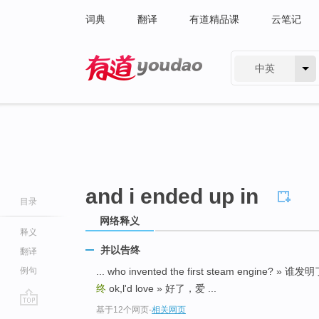
词典
翻译
有道精品课
云笔记
中英
有道 - 网易旗下搜索
and i ended up in
目录
网络释义
释义
并以告终
翻译
例句
... who invented the first steam engine
终
ok,l'd love » 好了，爱 ...
基于12个网页
-
相关网页
go