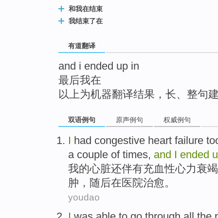
top
和我在结束
我结束了在
有道翻译
and i ended up in
最后我在
以上为机器翻译结果，长、整句
双语例句
原声例句
权威例句
I
had
congestive
heart failure
to
a couple
of
times
,
and
I
ended
我
的心脏还伴有
充
血性
心力衰竭
肿，随后
在
医院治愈。
youdao
I
was
able
to go
through
all
the