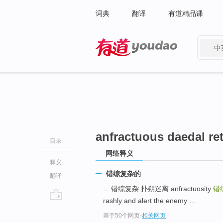
词典
翻译
有道精品课
中
有道 - 网易旗下搜索
anfractuous daedal re
目录
网络释义
释义
错综复杂的
翻译
... 错综复杂 扑朔迷离 anfractuosity
错综
rashly and alert the enemy ...
go
基于50个网页
-
相关网页
top