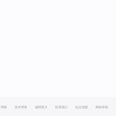
方博客
技术博客
诚聘英才
联系我们
站点地图
网络举报