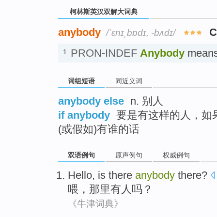
柯林斯英汉双解大词典
anybody
C
/ˈɛnɪˌbɒdɪ, -bʌdɪ/
PRON-INDEF
Anybody
means
1.
词组短语
同近义词
anybody else
n. 别人
if anybody
要是有这样的人，如果
(或假如)有谁的话
双语例句
原声例句
权威例句
Hello
, is
there
anybody
there
?
喂
，
那里
有人
吗？
《牛津词典》