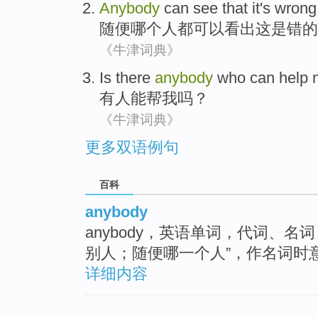
Anybody
can
see that
it
's
wrong
随便哪个人都
可以
看出
这
是
错
的
《牛津词典》
Is there
anybody
who
can
help
有人
能
帮
我
吗？
《牛津词典》
更多双语例句
百科
anybody
anybody，英语单词，代词、
别人；随便哪一个人”，作名词时意
详细内容