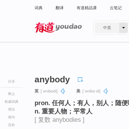
词典
翻译
有道精品课
云笔记
中英
有道 - 网易旗下搜索
anybody
目录
英
[ˈenibɒdi]
美
[ˈenibɑːdi]
释义
pron. 任何人；有人，别人；随
权威词典
用法
n. 重要人物；平常人
例句
[ 复数 anybodies ]
百科