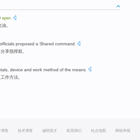
0
aper
.
光油。
officials
proposed
a
Shared
command
.
议
分享
指挥权
。
tals,
device
and
work
method
of the
means
.
及
工作
方法
。
方博客
技术博客
诚聘英才
联系我们
站点地图
网络举报