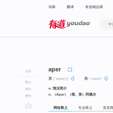
词典
翻译
有道精品课
中
有道 - 网易旗下搜索
aper
目录
英
[ˈeɪpə(r)]
美
[ˈeɪpər]
释义
n. 情况简介
用法
n. （Aper）（俄、美）阿佩尔
例句
网络释义
专业释义
英英
go