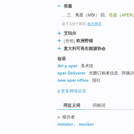
top
倍嘉
... 三、隽星（MBI） 四、
倍嘉
（
APER
基于326个网页
-
相关网页
艾珀尔
欧洲野猪
[脊椎]
意大利可再生能源协会
短语
Art p aper
美术纸
aper Deliverer
光圈订购者信息 ; 阿佩尔
new aper office
报社
更多
网络短语
同近义词
同根词
n. 模仿者
imitator
,
mocker