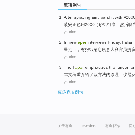
双语例句
After
spraying
aint
, sand it
with
#200
喷
完正色
用
2000号
砂纸
打磨，然后喷
youdao
In new
aper
interviews
Friday
,
Italian
星期五
，有报纸消息说
意大利
官员
提
youdao
The
I
aper
emphasizes
the
fundamen
本文
着重
介绍
了该
方法
的
原理
、
仪器
youdao
更多双语例句
关于有道
Investors
有道智选
官