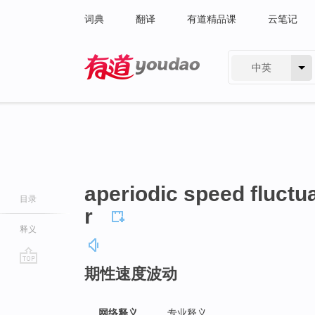
词典
翻译
有道精品课
云笔记
中英
有道 - 网易旗下搜索
aperiodic speed fluctu
目录
r
释义
期性速度波动
go
top
网络释义
专业释义