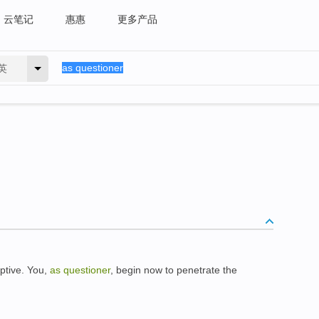
云笔记
惠惠
更多产品
英
eptive. You,
as questioner
, begin now to penetrate the