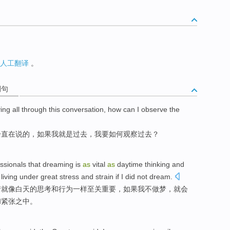
人工翻译
。
例句
ing
all through
this
conversation
,
how can
I
observe
the
一直
在
说
的，
如果
我
就是
过去
，我要
如何
观察
过去？
ssionals
that
dreaming
is
as
vital
as
daytime
thinking
and
living
under
great
stress
and
strain
if
I
did not dream.
梦
就
像
白天
的
思考
和
行为
一样
至关重要
，
如果
我不做梦，
就会
和
紧张
之中。