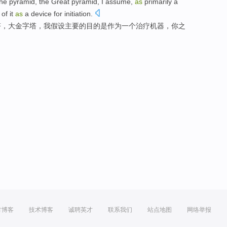
he
pyramid
, the
Great
pyramid,
I
assume
,
as
primarily
a
e
of
it
as
a
device
for
initiation
.
塔
，
大
金字塔，
我
假设
主要的目的是
作为
一个
治疗
机器
，你之
方博客
技术博客
诚聘英才
联系我们
站点地图
网络举报