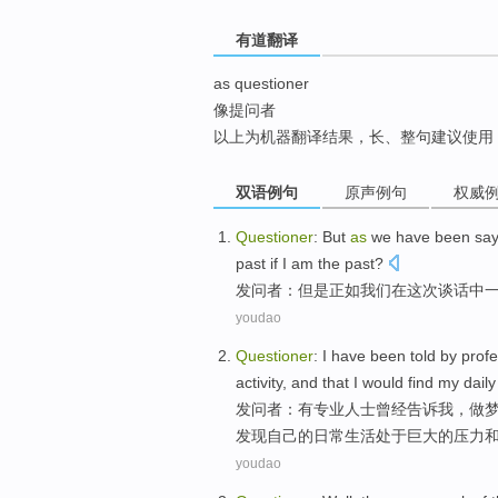
top
有道翻译
as questioner
像提问者
以上为机器翻译结果，长、整句建议使用
双语例句
原声例句
权威
Questioner
:
But
as
we
have been
say
past
if
I
am
the past?
发问者
：
但是
正如
我们
在
这次
谈话中
youdao
Questioner
:
I
have
been
told
by profe
activity
, and that I
would
find
my
daily
发问者
：
有
专业
人士
曾经
告诉
我
，
做
发现
自己
的
日常
生活
处于
巨大的
压力
youdao