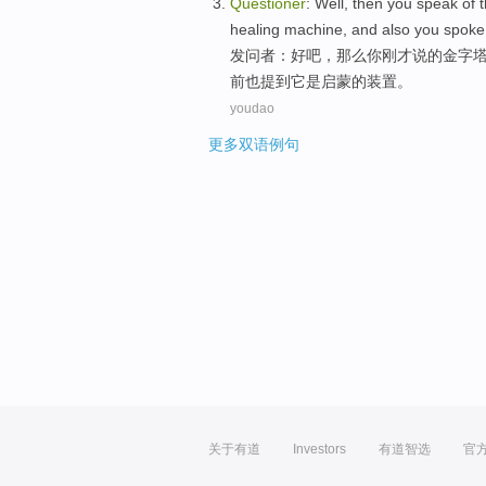
Questioner
:
Well
,
then
you
speak
of
t
healing
machine
, and
also
you
spok
发问者
：
好吧
，
那么
你
刚才说
的
金字
前
也
提到
它
是启蒙的
装置
。
youdao
更多双语例句
关于有道
Investors
有道智选
官