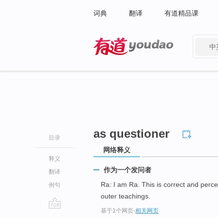
词典
翻译
有道精品课
中
有道 - 网易旗下搜索
as questioner
目录
网络释义
释义
作为一个发问者
翻译
Ra: I am Ra. This is correct and perc
例句
outer teachings.
基于1个网页
-
相关网页
go