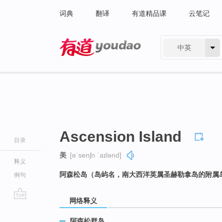
词典
翻译
有道精品课
云笔记
中英
有道 - 网易旗下搜索
Ascension Island
目录
美
[əˈsenʃn ˈaɪlənd]
释义
阿森松岛（岛屿名，南大西洋英属圣赫勒拿岛的附属
例句
网络释义
go
top
阿森松群岛