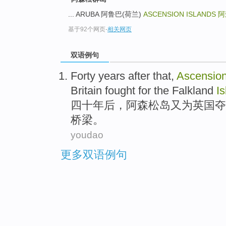
... ARUBA 阿鲁巴(荷兰)
ASCENSION ISLANDS
阿
基于92个网页
-
相关网页
双语例句
Forty
years
after
that,
Ascensio
Britain
fought
for
the Falkland
I
四十
年
后
，
阿森松岛
又
为
英国
夺
桥梁
。
youdao
更多双语例句