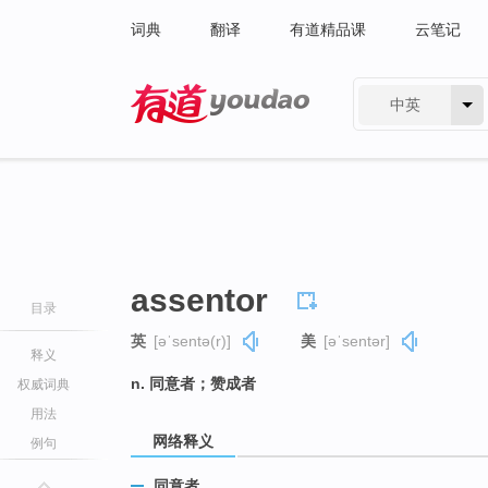
词典
翻译
有道精品课
云笔记
中英
有道 - 网易旗下搜索
assentor
目录
英
[əˈsentə(r)]
美
[əˈsentər]
释义
n. 同意者；赞成者
权威词典
用法
网络释义
例句
同意者