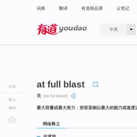
词典
翻译
有道精品课
云笔记
中英
有道 - 网易旗下搜索
at full blast
目录
美
[æt fʊl blæst]
释义
最大容量或最大努力：形容某物以最大的能力或速度
例句
网络释义
go
top
全速地