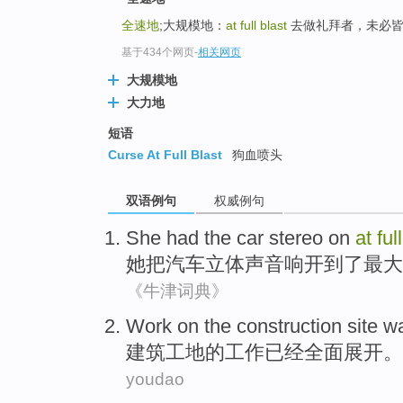
全速地
;大规模地：
at full blast
去做礼拜者，未必皆圣人。：Al
基于434个网页
-
相关网页
大规模地
大力地
短语
Curse At Full Blast
狗血喷头
双语例句
权威例句
She
had the
car
stereo
on
at
ful
她
把
汽车
立体声
音响开
到了
最大
《牛津词典》
Work
on
the
construction
site
w
建筑工地
的
工作
已经
全面
展开
。
youdao