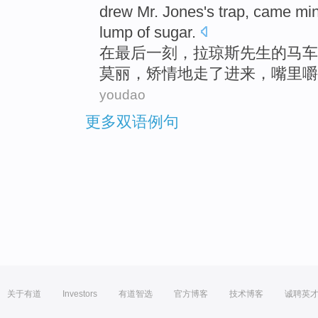
drew
Mr.
Jones
's
trap
,
came
min
lump of
sugar
.
在
最后
一刻
，拉
琼斯
先生
的
马车
莫丽
，矫情
地走
了进来
，
嘴里嚼
youdao
更多双语例句
关于有道
Investors
有道智选
官方博客
技术博客
诚聘英