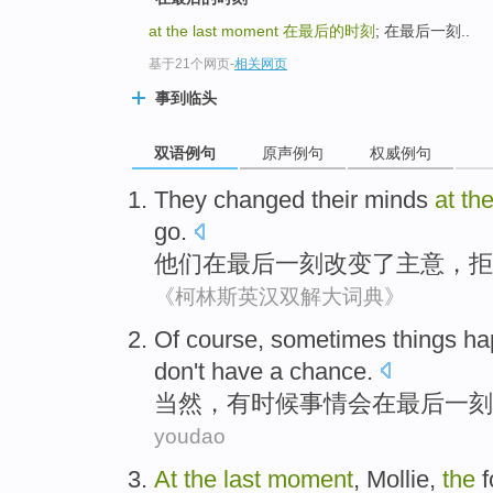
at the last moment
在最后的时刻
; 在最后一刻..
基于21个网页
-
相关网页
事到临头
双语例句
原声例句
权威例句
They
changed
their
minds
at
th
go
.
他们
在
最后
一刻
改变了
主意
，
拒
《柯林斯英汉双解大词典》
Of course
,
sometimes
things
ha
don't have
a
chance
.
当然
，
有时候
事情
会
在
最后
一刻
youdao
At
the
last
moment
,
Mollie
,
the
f