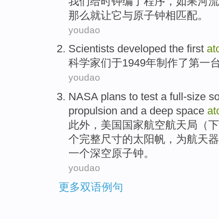
我
们给时钟编了程序，如果河流
那么就让它与原子钟相匹配。
youdao
Scientists
developed
the
first
at
科学家们
于1949年
制作
了
第一
youdao
NASA
plans
to
test
a
full-size
so
propulsion
and
a
deep
space
at
此外，美国国家航空
航天局
（下
个完整
尺寸
的
太阳
帆
，
为
航天器
一个
深
空
原子钟。
youdao
更多双语例句