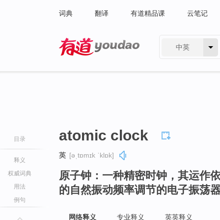
词典
翻译
有道精品课
云笔记
中英
有道 - 网易旗下搜索
atomic clock
目录
英
[əˌtɒmɪk ˈklɒk]
释义
原子钟：一种精密时钟，其运作
权威词典
用法
的自然振动频率调节的电子振荡
例句
网络释义
专业释义
英英释义