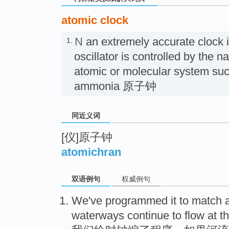
atomic clock
N
an extremely accurate clock i
1.
oscillator is controlled by the na
atomic or molecular system su
ammonia 原子钟
同近义词
[仪]原子钟
atomichran
双语例句
权威例句
W
e've programmed it to match
waterways continue to flow at th