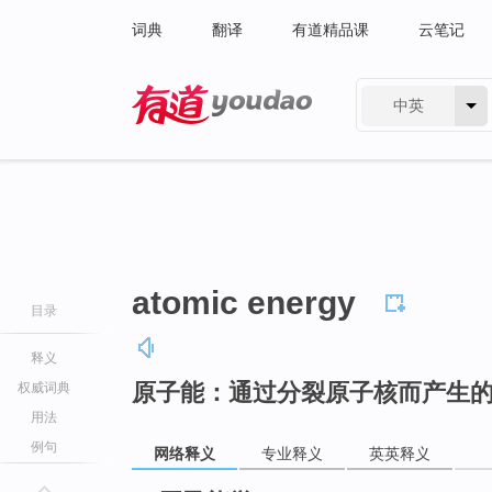
词典
翻译
有道精品课
云笔记
中英
有道 - 网易旗下搜索
atomic energy
目录
释义
原子能：通过分裂原子核而产生
权威词典
用法
例句
网络释义
专业释义
英英释义