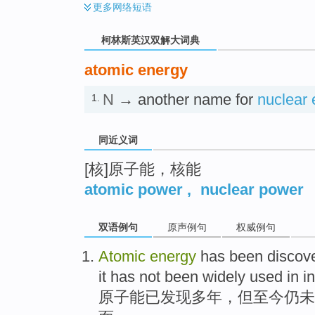
更多
网络短语
柯林斯英汉双解大词典
atomic energy
N
→ another name for
nuclear 
1.
同近义词
[核]原子能，核能
atomic power
,
nuclear power
双语例句
原声例句
权威例句
Atomic
energy
has
been
discov
it has
not been
widely
used in
i
原子能
已
发现
多年
，
但
至今
仍
未