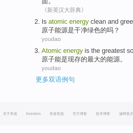
面
。
《新英汉大辞典》
Is
atomic
energy
clean and
gre
原子
能源
是
干净
绿色
的吗？
youdao
Atomic
energy
is
the
greatest
so
原子能
是
现存
的
最大
的
能源
。
youdao
更多双语例句
关于有道
Investors
有道智选
官方博客
技术博客
诚聘英