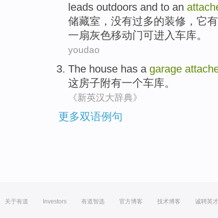
leads
outdoors
and
to an
attac
储藏室
，没有过多的
装修
，
它
有
一扇
灰色
移动门可进入
车库
。
youdao
The
house
has
a
garage
attach
这
房子
附有
一个
车库
。
《新英汉大辞典》
更多双语例句
关于有道
Investors
有道智选
官方博客
技术博客
诚聘英