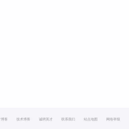
方博客
技术博客
诚聘英才
联系我们
站点地图
网络举报