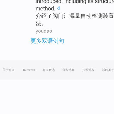
introduced
, including its
structur
method
.
介绍
了
阀门
泄漏量
自动
检测
装置
法。
youdao
更多双语例句
关于有道
Investors
有道智选
官方博客
技术博客
诚聘英