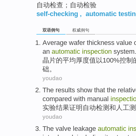
自动检查；自动检验
self-checking
,
automatic testi
双语例句
权威例句
Average
wafer
thickness
value
an
automatic
inspection
system
晶
片
的
平均
厚度
值
以
100%
控制
础
。
youdao
The results
show that
the relati
compared
with
manual
inspecti
实验
结果
证明
自动
检测
和
人工测
youdao
The
valve
leakage
automatic
in