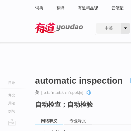
词典
翻译
有道精品课
云笔记
中英
有道 - 网易旗下搜索
automatic inspection
目录
美
[ˌɔːtəˈmætɪk ɪnˈspekʃn]
释义
自动检查；自动检验
用法
例句
网络释义
专业释义
go