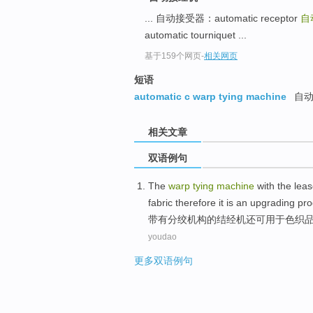
... 自动接受器：automatic receptor
自
automatic tourniquet ...
基于159个网页
-
相关网页
短语
automatic c warp tying machine
自动
相关文章
双语例句
The
warp
tying
machine
with
the lea
fabric therefore it
is
an upgrading
pro
带有
分绞机构
的
结
经
机
还
可
用于
色织
youdao
更多双语例句