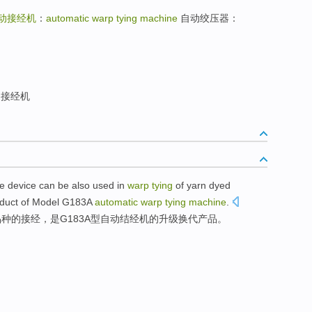
动接经机
：
automatic warp tying machine
自动绞压器：
接经机
se device
can be
also
used in
warp
tying
of
yarn
dyed
duct
of
Model
G183A
automatic
warp
tying
machine
.
品种
的
接经，
是
G183A
型
自动
结经机的
升级
换代
产品
。