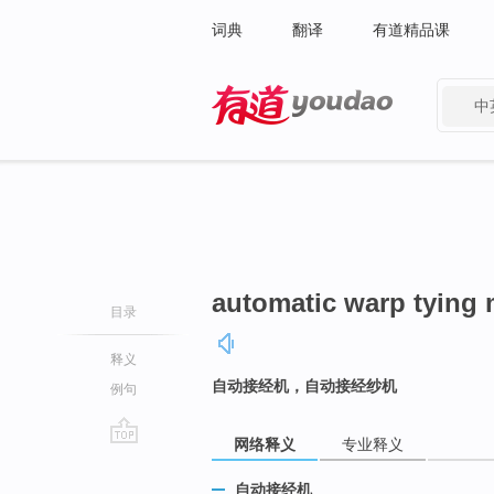
词典
翻译
有道精品课
中
有道 - 网易旗下搜索
automatic warp tying
目录
释义
自动接经机，自动接经纱机
例句
网络释义
专业释义
go
top
自动接经机