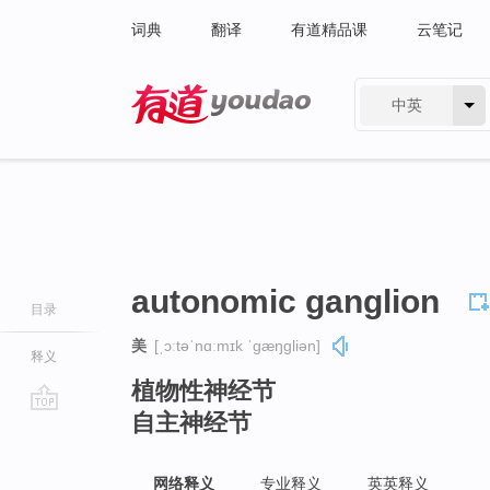
词典
翻译
有道精品课
云笔记
中英
有道 - 网易旗下搜索
autonomic ganglion
目录
美
[ˌɔːtəˈnɑːmɪk ˈɡæŋɡliən]
释义
植物性神经节
自主神经节
go
top
网络释义
专业释义
英英释义