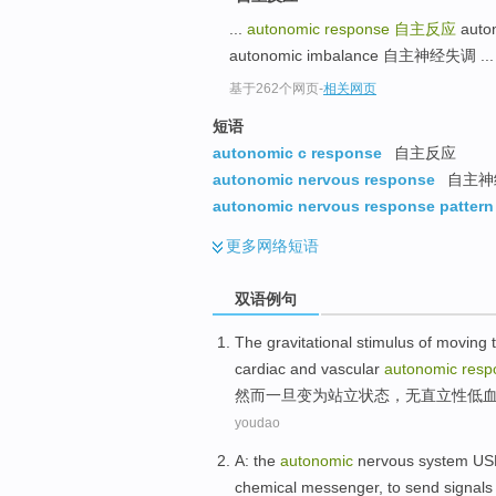
...
autonomic response
自主反应
aut
autonomic imbalance 自主神经失调 ...
基于262个网页
-
相关网页
短语
autonomic c response
自主反应
autonomic nervous response
自主神
autonomic nervous response pattern
更多
网络短语
双语例句
The
gravitational
stimulus of moving 
cardiac
and vascular
autonomic
resp
然而
一旦
变为
站立
状态
，
无
直立性
低
youdao
A
:
the
autonomic
nervous
system
US
chemical
messenger
,
to send
signals