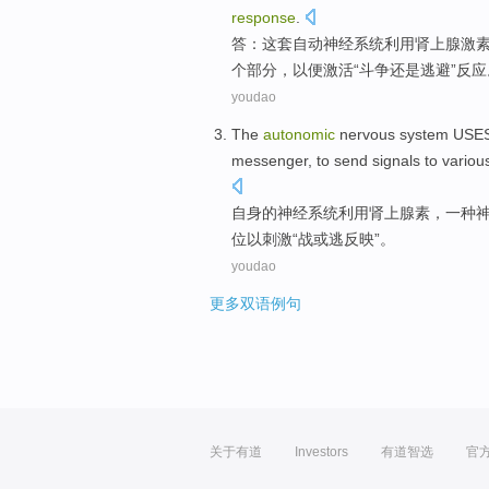
response
.
答
：
这套
自动
神经
系统
利用
肾上腺
激
个
部分
，以便激活“斗争还是逃避”反应
youdao
The
autonomic
nervous
system
USES
messenger
,
to send
signals
to
variou
自身
的
神经
系统
利用
肾上腺
素，
一种
位
以
刺激
“战或
逃
反映
”。
youdao
更多双语例句
关于有道
Investors
有道智选
官