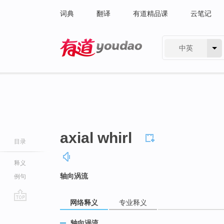
词典
翻译
有道精品课
云笔记
中英
有道 - 网易旗下搜索
axial whirl
目录
释义
轴向涡流
例句
网络释义
专业释义
go
top
轴向涡流