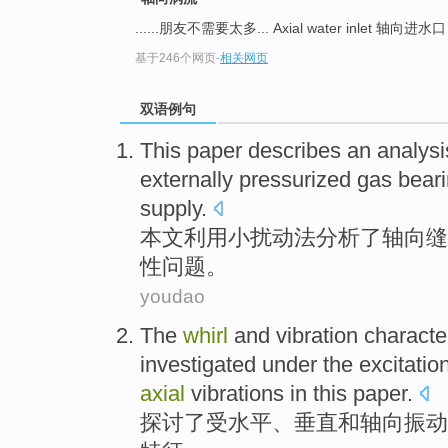
......朋友不需要太多... Axial water inlet 轴向进水
基于246个网页
-
相关网页
双语例句
This paper
describes an
analysi
externally
pressurized
gas
bear
supply.
本文
利用小扰动法
分析
了
轴向
缝
性
问题。
youdao
The
whirl
and
vibration
character
investigated
under the
excitatio
axial
vibrations
in this paper.
探讨了
受
水平
、
垂直
和
轴向振动