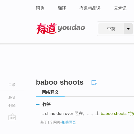
词典
翻译
有道精品课
云笔记
中英
有道 - 网易旗下搜索
baboo shoots
目录
网络释义
释义
竹笋
翻译
... shine don over 照在。。。上
baboo shoots
竹
基于1个网页
-
相关网页
go
top