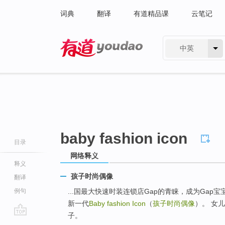
词典
翻译
有道精品课
云笔记
中英
有道 - 网易旗下搜索
baby fashion icon
目录
网络释义
释义
孩子时尚偶像
翻译
例句
...国最大快速时装连锁店Gap的青睐，成为Gap宝
新一代
Baby fashion Icon
（
孩子时尚偶像
）。 女
子。
go