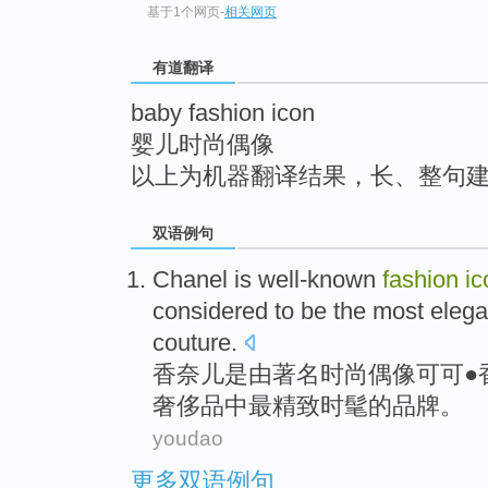
基于1个网页
-
相关网页
top
有道翻译
baby fashion icon
婴儿时尚偶像
以上为机器翻译结果，长、整句
双语例句
Chanel
is
well-known
fashion
ic
considered
to be
the most
elega
couture.
香奈儿
是
由著名
时尚
偶像
可可●
奢侈品
中
最
精致
时髦
的
品牌
。
youdao
更多双语例句