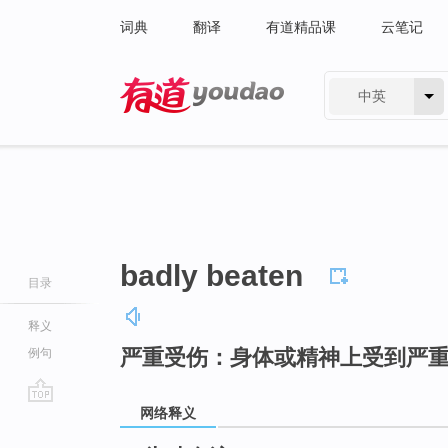
词典
翻译
有道精品课
云笔记
中英
有道 - 网易旗下搜索
badly beaten
目录
释义
严重受伤：身体或精神上受到严
例句
网络释义
go
top