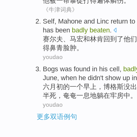
他
被
一
帮
暴徒
打
得
遍体鳞伤。
《牛津词典》
Self
,
Mahone
and
Linc
return to
has
been
badly
beaten
.
赛尔夫
、
马宏
和
林肯
回到
了
他们
得
鼻青脸肿
。
youdao
Bogs was
found
in
his
cell
,
bad
June
, when he
didn't
show up in
六月
初
的
一个
早上
，
博格斯
没
出
半死，奄奄一息地躺
在
牢房
中。
youdao
更多双语例句