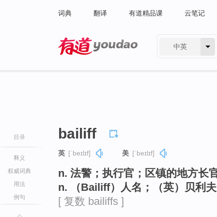
词典
翻译
有道精品课
云笔记
中英
有道 - 网易旗下搜索
bailiff
目录
英
[ˈbeɪlɪf]
美
[ˈbeɪlɪf]
释义
n. 法警；执行官；区镇的地方长
权威词典
用法
n. （Bailiff）人名；（英）贝利夫
例句
[ 复数 bailiffs ]