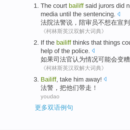
The court
bailiff
said
jurors
did n
media
until
the
sentencing
.
法院
法警
说
，
陪审员
不想
在
宣判
《柯林斯英汉双解大词典》
If
the
bailiff
thinks that
things
co
help
of the
police
.
如果
司法官
认为
情况
可能
会变
糟
《柯林斯英汉双解大词典》
Bailiff
,
take
him away
!
法警
，
把
他们
带走
！
youdao
更多双语例句