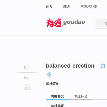
词典
翻译
有道精品课
中
有道 - 网易旗下搜索
balanced erection
目录
释义
吊挂装配
go
网络释义
专业释义
top
吊挂装配