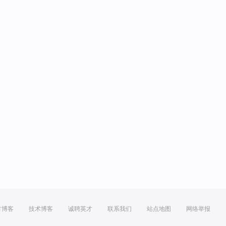
方博客
技术博客
诚聘英才
联系我们
站点地图
网络举报