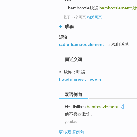
top
... bamboozle欺骗
bamboozlement
欺
基于66个网页
-
相关网页
哄骗
短语
radio bamboozlement
无线电诱感
同近义词
n. 欺诈；哄骗
fraudulence
,
covin
双语例句
He
dislikes
bamboozlement
.
他
不
喜欢
欺诈。
youdao
更多双语例句