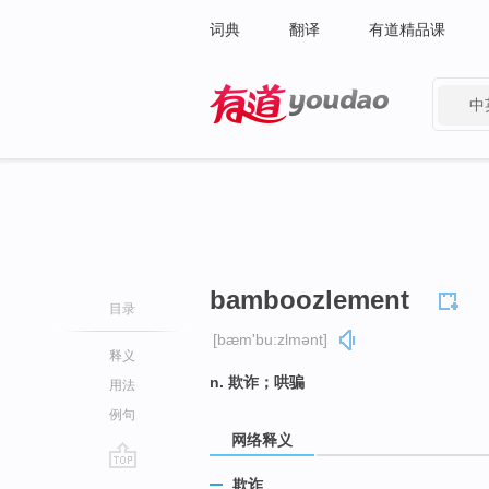
词典
翻译
有道精品课
中
有道 - 网易旗下搜索
bamboozlement
目录
[bæm'bu:zlmənt]
释义
n. 欺诈；哄骗
用法
例句
网络释义
go
欺诈